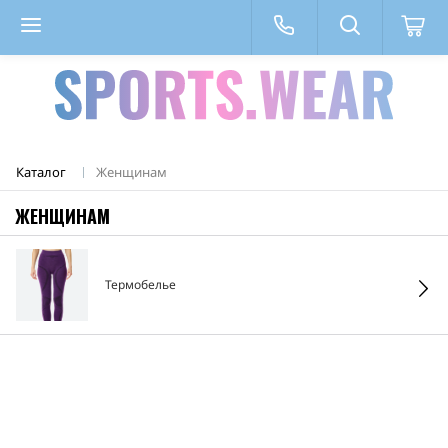
Каталог
Женщинам
ЖЕНЩИНАМ
Термобелье